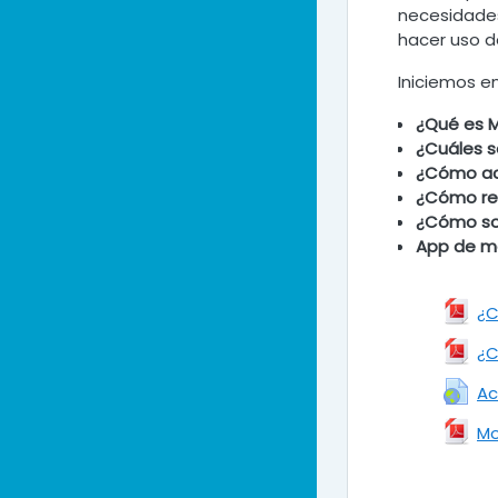
necesidades
hacer uso de
Iniciemos e
¿Qué es 
¿Cuáles s
¿Cómo a
¿Cómo reg
¿Cómo soli
App de m
¿C
¿C
Ac
Mo