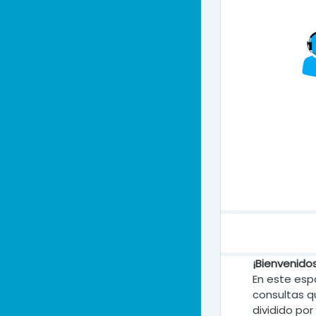
¡Bienvenido
En este esp
consultas q
dividido po