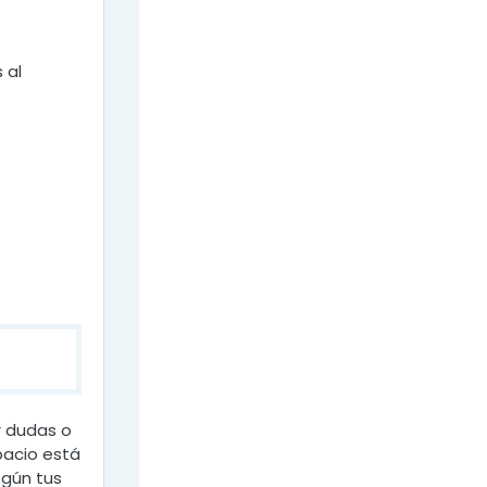
 al
r dudas o
pacio está
egún tus