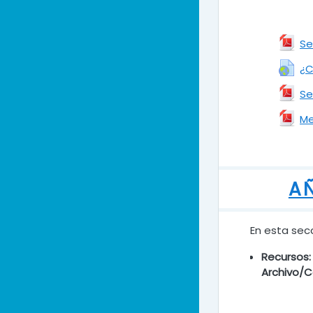
Se
¿C
Se
Me
AÑ
En esta secc
Recursos:
Archivo/C