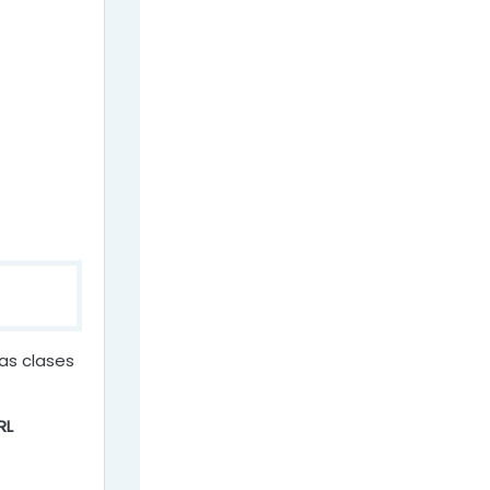
las clases
RL