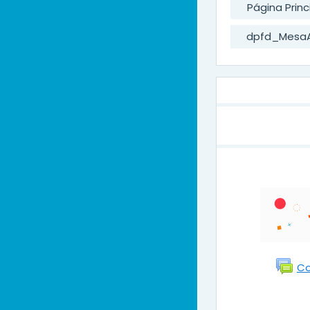
Página Princ
dpfd_Mesa
Diagra
Co