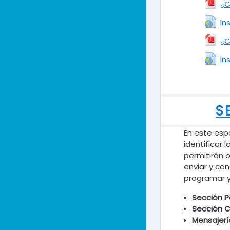
¿C
In
¿C
In
S
En este esp
identificar 
permitirán o
enviar y con
programar y
S
ección P
S
ección C
M
ensajerí