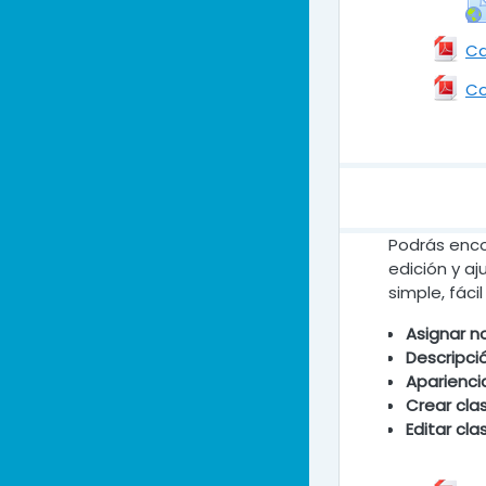
Ca
Co
Podrás encon
edición y a
simple, fácil
Asignar n
Descripci
Aparienci
Crear cla
Editar cla