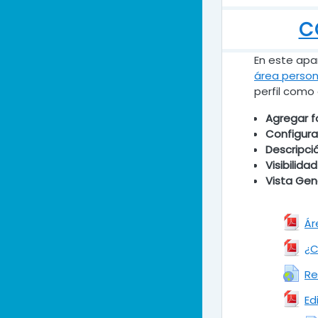
C
En este apa
área person
perfil como
Agregar fo
Configurar
Descripci
Visibilida
Vista Gene
Ár
¿C
Re
Ed