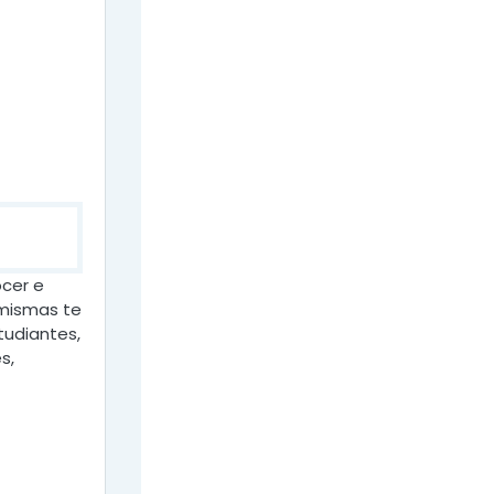
ocer e
 mismas te
studiantes,
s,