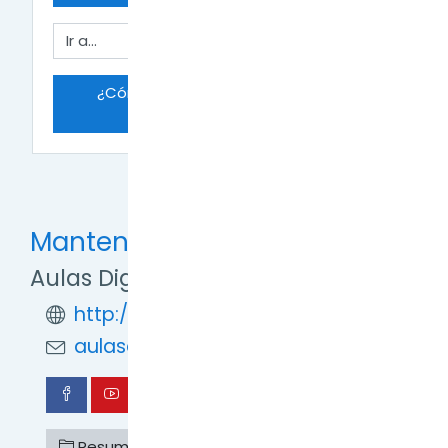
Ir a...
¿Cómo añadir la Actividad: Juego 
Millonario? →
Mantente en contacto
Aulas Digitales TDF
http://formaciondigital.tdf.gob.ar/
aulasdigitales.tdf@gmail.com
Resumen de retención de datos