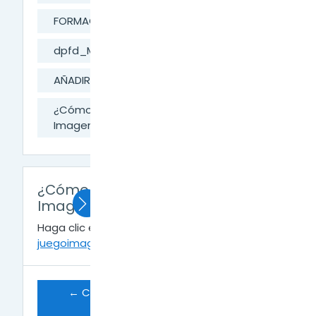
FORMACIÓN DIGITAL
dpfd_MesaAyuda
AÑADIR ACTIVIDADES A LA CLASE
¿Cómo añadir la Actividad: Juego
Imagen Oculta?
¿Cómo añadir la Actividad: Juego
Imagen Oculta?
Haga clic en
actividades-
juegoimagenoculta.pdf
para ver el archivo.
← Crear crucigrama y visualizar la 
calificación