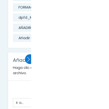
FORMACIÓN DIGITAL
dpfd_MesaAyuda
AÑADIR RECURSOS A LA CLASE
Añadir una URL
Añadir una URL
Haga clic en
RC-02-URL.pdf
para ver el
archivo.
← Crear  una Carpeta
Ir a...