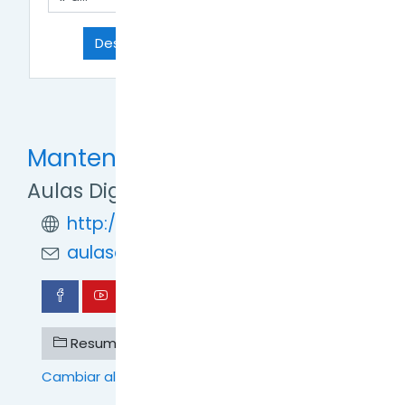
Ir a...
Descargar vídeos de Internet →
Mantente en contacto
Aulas Digitales TDF
http://formaciondigital.tdf.gob.ar/
aulasdigitales.tdf@gmail.com
Resumen de retención de datos
Cambiar al tema estándar