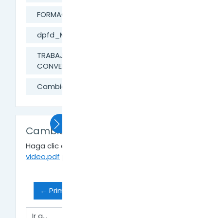
FORMACIÓN DIGITAL
dpfd_MesaAyuda
TRABAJAR CON VIDEO, AUDIO Y
CONVERTIR FORMATOS
Cambiar formato de vídeos
Cambiar formato de vídeos
Haga clic en
FF-04-Cambiar Fomato
video.pdf
para ver el archivo.
← Primeros pasos con Format Factory