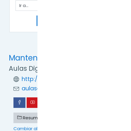
Ir a...
Edición de Imágenes →
Mantente en contacto
Aulas Digitales TDF
http://formaciondigital.tdf.gob.ar/
aulasdigitales.tdf@gmail.com
Resumen de retención de datos
Cambiar al tema estándar