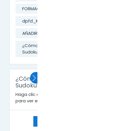
FORMACIÓN DIGITAL
dpfd_MesaAyuda
AÑADIR ACTIVIDADES A LA CLASE
¿Cómo añadir la Actividad: Juego
Sudoku?
¿Cómo añadir la Actividad: Juego
Sudoku?
Haga clic en
actividades-juegosudoku.pdf
para ver el archivo.
← Juego - Sopa de Letras