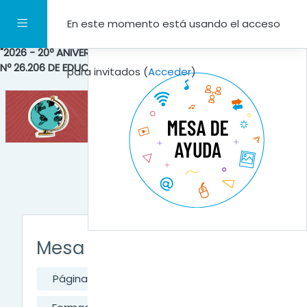
Salta al contenido principal
Panel lateral
En este momento está usando el acceso
"2026 - 20º ANIVERSARIO DE LA SANCIÓN DE LA LEY NACIONAL
Nº 26.206 DE EDUCACIÓN PÚBLICA NACIONAL"
para invitados (
Acceder
)
Mesa de Ayuda
Página Principal
Cursos