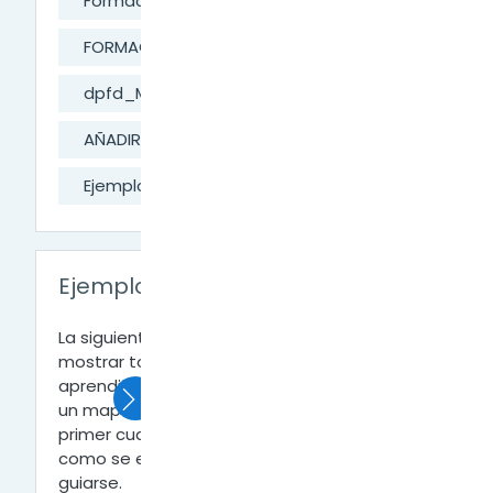
Formación Docente
FORMACIÓN DIGITAL
dpfd_MesaAyuda
AÑADIR ACTIVIDADES A LA CLASE
Ejemplo de Tarea de Clase
Ejemplo de Tarea de Clase
La siguiente tarea tiene como finalidad
mostrar todos los contenidos vistos y
aprendidos en clase. Para ello deberás hacer
un mapa conceptual con los contenidos del
primer cuatrimestre, dejaré un ejemplo de
como se estructura el contenido como para
guiarse.