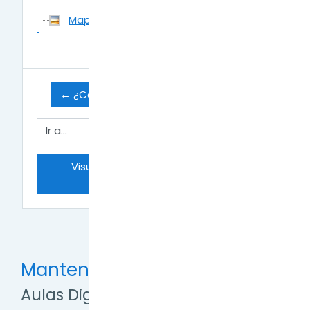
Mapa-conceptual.png
23 de September de 2020, 10:31
← ¿Cómo añadir la Actividad: Tarea?
Ir a...
Visualizar una tarea desde el rol 
Estudiante y Profesor →
Mantente en contacto
Aulas Digitales TDF