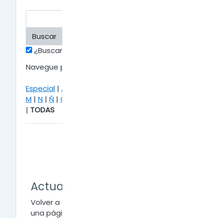
¿Buscar en conceptos y definiciones?
Navegue por el glosario usando este índice.
Especial
|
A
|
B
|
C
|
D
|
E
|
F
|
G
|
H
|
I
|
J
|
K
|
L
|
M
|
N
|
Ñ
|
O
|
P
|
Q
|
R
|
S
|
T
|
U
|
V
|
W
|
X
|
Y
|
Z
|
TODAS
Página:
1
2
(
Siguiente
)
TODAS
A
Actualizar
Volver a cargar o mostrar el contenido de
una página Web o una ventana.