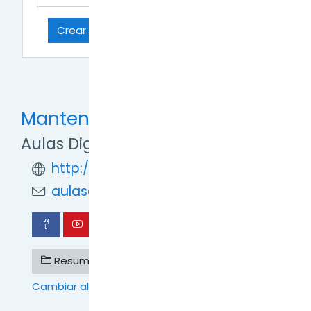
Ir a...
Crear un Glosario y añadir entradas →
Mantente en contacto
Aulas Digitales TDF
http://formaciondigital.tdf.gob.ar/
aulasdigitales.tdf@gmail.com
Resumen de retención de datos
Cambiar al tema estándar