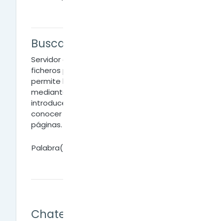
Buscador
Servidor de Internet que organiza los
ficheros por grupos temáticos y que
permite la localización de páginas Web
mediante unas palabras clave que
introduce el usuario, sin necesidad de
conocer las direcciones de las citadas
páginas.
Palabra(s) clave:
C
Chatear