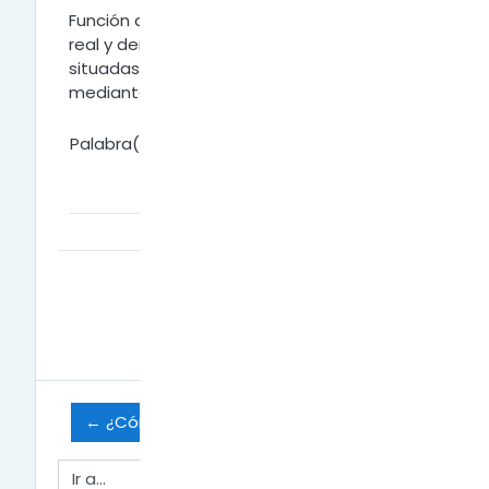
Función que permite conversar en tiempo
real y dentro de Internet entre personas
situadas en distintos puntos del planeta
mediante la utilización del teclado.
Palabra(s) clave:
Página:
1
2
(
Siguiente
)
TODAS
← ¿Cómo añadir la Actividad: Glosario?