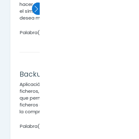
hacer dicha mención se debe anteponer
el símbolo arroba (@) al nombre que se
desea mencionar.
Palabra(s) clave:
B
Backup
Aplicación de copia de seguridad de
ficheros, carpetas o unidades completas
que permite dividir la información o
ficheros en varios disquetes y que además
la comprime.
Palabra(s) clave: