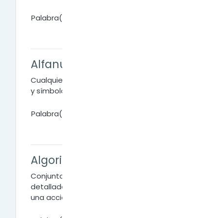
Palabra(s) clave:
Alfanumérico
Cualquier combinación de números, letras
y símbolos.
Palabra(s) clave:
Algoritmo
Conjunto de instrucciones concretas y
detalladas mediante el cual se consigue
una acción determinada.