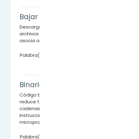
Bajar
Descargar o transferir a nuestro ordenador
archivos de Internet. En inglés el término se
asocia a la palabra Download
Palabra(s) clave:
Binario
Código básico de la informática que
reduce todo tipo de información a
cadenas de ceros y unos, que rigen las
instrucciones y respuestas del
microprocesador.
Palabra(s) clave: