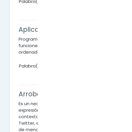
Palabra(s) clave:
Aplicación
Programa que realiza una serie de
funciones y con el cual trabajamos en el
ordenador.
Palabra(s) clave:
Arrobar
Es un neologismo, es una nueva palabra o
expresión que se crea en una lengua. En el
contexto de algunas redes sociales como
Twitter, es válida para referirse a ‘la acción
de mencionar a otro usuario’, ya que para