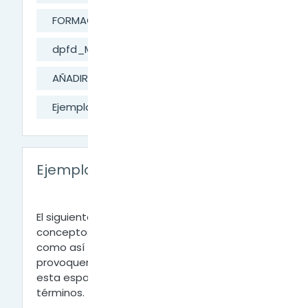
FORMACIÓN DIGITAL
dpfd_MesaAyuda
AÑADIR ACTIVIDADES A LA CLASE
Ejemplo de Glosario de Clase
Ejemplo de Glosario de Clase
Versión para impresión
El siguiente glosario nos permitirá compartir
conceptos que utilicemos en la cursada,
como así también, los términos que nos
provoquen interés y deseemos compartir. En
esta espacio podrán subir si desean algunos
términos.