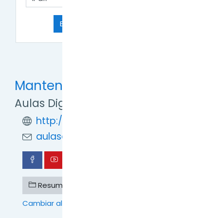
Ir a...
Editar los datos de perfil. →
Mantente en contacto
Aulas Digitales TDF
http://formaciondigital.tdf.gob.ar/
aulasdigitales.tdf@gmail.com
Resumen de retención de datos
Cambiar al tema estándar