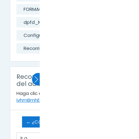
FORMACIÓN DIGITAL
dpfd_MesaAyuda
Configurar Área Personal
Recorrido por el área personal del aula
Recorrido por el área personal
del aula
Haga clic en el enlace
https://youtu.be/-
ivhmBmhEzw
para abrir el recurso.
← ¿Cómo agregar una foto de perfil?