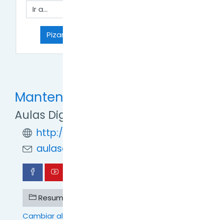
Ir a...
Pizarra de colaboración "Padlet" →
Mantente en contacto
Aulas Digitales TDF
http://formaciondigital.tdf.gob.ar/
aulasdigitales.tdf@gmail.com
Resumen de retención de datos
Cambiar al tema estándar