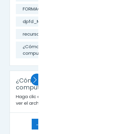
FORMACIÓN DIGITAL
dpfd_MesaAyuda
recursos digitales externos
¿Cómo grabar la pantalla de mi
computadora?
¿Cómo grabar la pantalla de mi
computadora?
Haga clic en
Grabador de pantalla.pdf
para
ver el archivo.
← Pizarra digital "Jamboard"