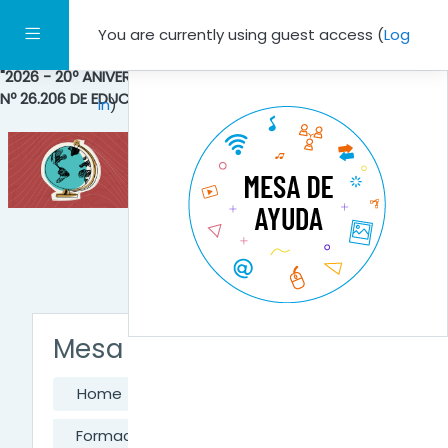
Skip to main content
Side panel
You are currently using guest access (
Log
"2026 - 20º ANIVERSARIO DE LA SANCIÓN DE LA LEY NACIONAL
Nº 26.206 DE EDUCACIÓN PÚBLICA NACIONAL"
in
)
Mesa de Ayuda
Home
Courses
Formación Docente