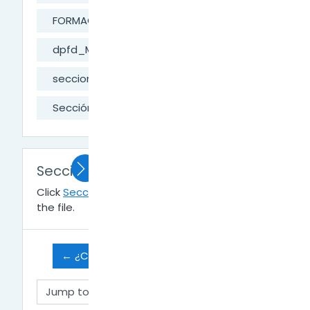
FORMACIÓN DIGITAL
dpfd_MesaAyuda
secciones del aula digital
Sección Calificaciones
Sección Calificaciones
Click
Sección Calificaciones.pdf
link to view
the file.
← ¿Cómo crear un grupo en el aula?
Jump to...