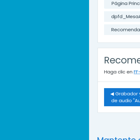
Página Princ
dpfd_Mesa
Recomenda
Recome
Haga clic en
FF
◀︎ Grabador y
de audio "A