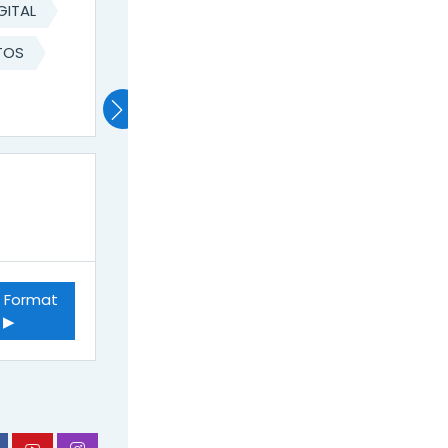
GITAL
TOS
 Format 
 ▶︎