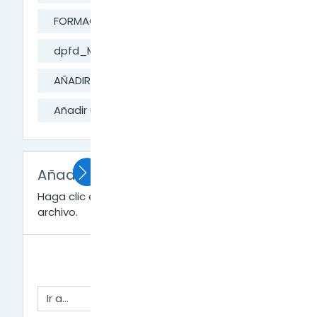
FORMACIÓN DIGITAL
dpfd_MesaAyuda
AÑADIR RECURSOS A LA CLASE
Añadir una URL
Añadir una URL
Haga clic en
RC-02-URL.pdf
para ver el
archivo.
← Crear  una Carpeta
Ir a...