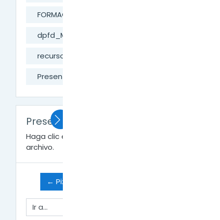
FORMACIÓN DIGITAL
dpfd_MesaAyuda
recursos digitales externos
Presentaciones con Mentimeter
Presentaciones con Mentimeter
Haga clic en
Mentimeter.pdf
para ver el
archivo.
← Pizarra de colaboración "Padlet"
Ir a...