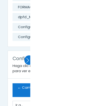
FORMACIÓN DIGITAL
dpfd_MesaAyuda
Configurar Área Personal
Configurar el editor de texto.
Configurar el editor de texto.
Haga clic en
Configurar el editor de texto.pdf
para ver el archivo.
← Cambiar la contraseña de mi cuenta 
de usuario