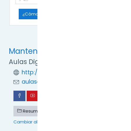
Ir a...
¿Cómo acceder y configurar el aula? →
Mantente en contacto
Aulas Digitales TDF
http://formaciondigital.tdf.gob.ar/
aulasdigitales.tdf@gmail.com
Resumen de retención de datos
Cambiar al tema estándar