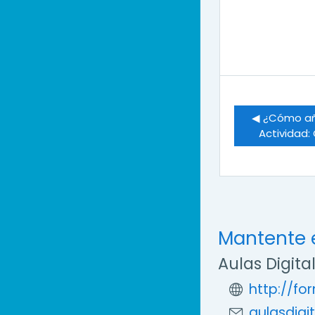
◀︎ ¿Cómo aña
Actividad:
Mantente 
Aulas Digita
http://fo
aulasdigi