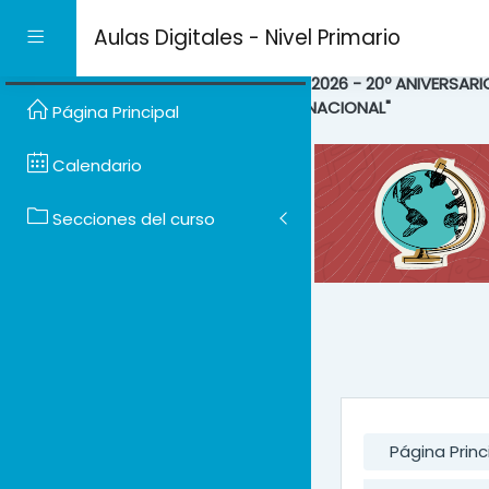
Salta al contenido prin
Aulas Digitales - Nivel Primario
Panel lateral
"2026 - 20º ANIVERSAR
NACIONAL"
Página Principal
Calendario
Secciones del curso
Página Princ