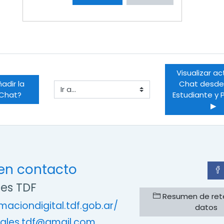
Visualizar ac
dir la 
Chat desde e
Ir a...
 Chat?
Estudiante y P
▶︎
en contacto
les TDF
Resumen de ret
rmaciondigital.tdf.gob.ar/
datos
tales.tdf@gmail.com