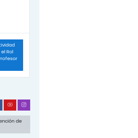
tividad 
l Rol 
rofesor 
ención de